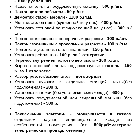
-
1000 рублей./шт.
Навес панели. на посудомоечную машину -
500 р./шт.
Подгон детали лобзиком -
50 р./шт.
Демонтаж старой мебели -
1100 р./п.м.
Монтаж столешницы (купленной не у нас) -
400 р./шт.
Установка стеновой панели(купленной не у нас) -
300 р./
шт.
Подгон столешницы с поперечным разрезом -
100 р./шт.
Подгон столешницы с продольным разрезом -
100 р./п.м.
Подгонка и установка фальшпанелей -
150 р./шт.
Установка рейлингов -
100 р. за 1 отверстие
Перенос внутренней полки по вертикали -
100 р./шт.
Вырез в стеновой панели под розетку/выключатель -
150
р. за 1 отверстие
Разбор розеток/выключателя -
договорная
Установка духовки и отдельно стоящей плиты(без
подключения) -
200 р.
Установка вытяжки (без установки воздуховода) -
600 р.
Установка посудомоечной или стиральной машины (без
подключения) -
300 р.
Подключение электрики - оговаривается в каждом
отдельном случае индивидуально, исходя из
особенностей помещения. (
от 500руб+материал
электрический провод, клеммы.
)