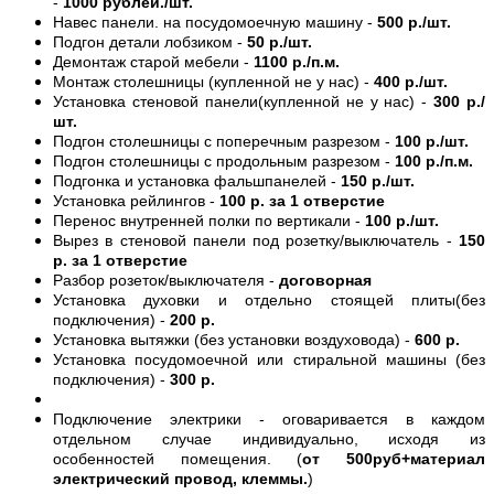
-
1000 рублей./шт.
Навес панели. на посудомоечную машину -
500 р./шт.
Подгон детали лобзиком -
50 р./шт.
Демонтаж старой мебели -
1100 р./п.м.
Монтаж столешницы (купленной не у нас) -
400 р./шт.
Установка стеновой панели(купленной не у нас) -
300 р./
шт.
Подгон столешницы с поперечным разрезом -
100 р./шт.
Подгон столешницы с продольным разрезом -
100 р./п.м.
Подгонка и установка фальшпанелей -
150 р./шт.
Установка рейлингов -
100 р. за 1 отверстие
Перенос внутренней полки по вертикали -
100 р./шт.
Вырез в стеновой панели под розетку/выключатель -
150
р. за 1 отверстие
Разбор розеток/выключателя -
договорная
Установка духовки и отдельно стоящей плиты(без
подключения) -
200 р.
Установка вытяжки (без установки воздуховода) -
600 р.
Установка посудомоечной или стиральной машины (без
подключения) -
300 р.
Подключение электрики - оговаривается в каждом
отдельном случае индивидуально, исходя из
особенностей помещения. (
от 500руб+материал
электрический провод, клеммы.
)