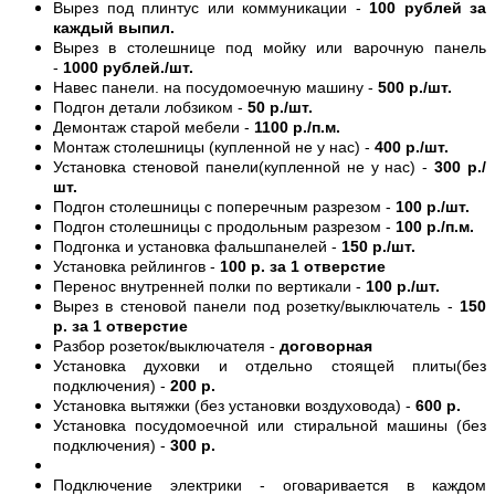
Вырез под плинтус или коммуникации -
100 рублей за
каждый выпил.
Вырез в столешнице под мойку или варочную панель
-
1000 рублей./шт.
Навес панели. на посудомоечную машину -
500 р./шт.
Подгон детали лобзиком -
50 р./шт.
Демонтаж старой мебели -
1100 р./п.м.
Монтаж столешницы (купленной не у нас) -
400 р./шт.
Установка стеновой панели(купленной не у нас) -
300 р./
шт.
Подгон столешницы с поперечным разрезом -
100 р./шт.
Подгон столешницы с продольным разрезом -
100 р./п.м.
Подгонка и установка фальшпанелей -
150 р./шт.
Установка рейлингов -
100 р. за 1 отверстие
Перенос внутренней полки по вертикали -
100 р./шт.
Вырез в стеновой панели под розетку/выключатель -
150
р. за 1 отверстие
Разбор розеток/выключателя -
договорная
Установка духовки и отдельно стоящей плиты(без
подключения) -
200 р.
Установка вытяжки (без установки воздуховода) -
600 р.
Установка посудомоечной или стиральной машины (без
подключения) -
300 р.
Подключение электрики - оговаривается в каждом