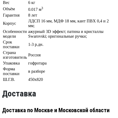
Вес
6 кг
3
Объём
0.017 м
Гарантия
8 лет
ЛДСП 16 мм, МДФ 18 мм, кант ПВХ 0,4 и 2
Корпус
мм;
Особенности
ажурный 3D эффект; патина и кристаллы
модели
Swarovski; оригинальные ручки;
Срок
1-3 р.дн.
поставки
Страна
Россия
изготовитель
Упаковка
гофротара
Форма
в разборе
поставки
Ш.Г.В.
450х820
Доставка
Доставка по Москве и Московской области