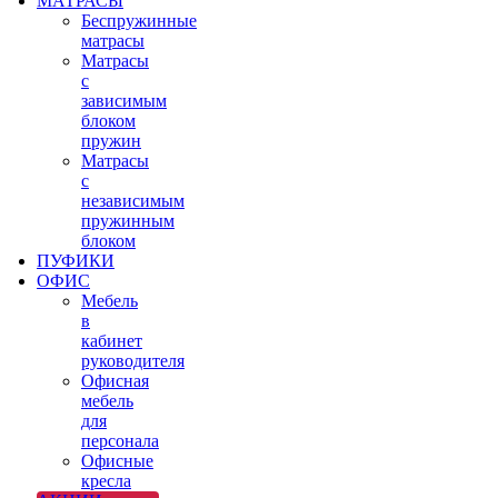
МАТРАСЫ
Беспружинные
матрасы
Матрасы
с
зависимым
блоком
пружин
Матрасы
с
независимым
пружинным
блоком
ПУФИКИ
ОФИС
Мебель
в
кабинет
руководителя
Офисная
мебель
для
персонала
Офисные
кресла