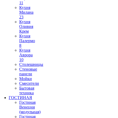
11
Кухня
Милана
23
Кухня
Оливия
Крем
Кухня
Палермо
8
Кухня
Аврора
10
Столешницы
Стеновые
панели
Мойки
Смесители
Бытовая
техника
ГОСТИНАЯ
Гостиная
Венеция
(модульная)
Гостиная