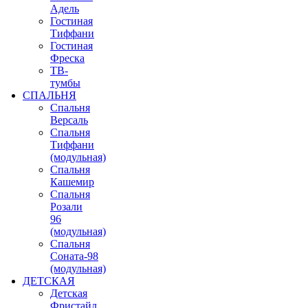
Адель
Гостиная
Тиффани
Гостиная
Фреска
ТВ-
тумбы
СПАЛЬНЯ
Спальня
Версаль
Спальня
Тиффани
(модульная)
Спальня
Кашемир
Спальня
Розали
96
(модульная)
Спальня
Соната-98
(модульная)
ДЕТСКАЯ
Детская
Фристайл