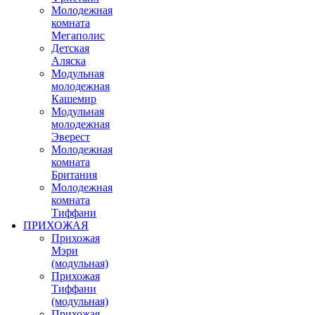
Молодежная
комната
Мегаполис
Детская
Аляска
Модульная
молодежная
Кашемир
Модульная
молодежная
Эверест
Молодежная
комната
Британия
Молодежная
комната
Тиффани
ПРИХОЖАЯ
Прихожая
Мэри
(модульная)
Прихожая
Тиффани
(модульная)
Прихожая