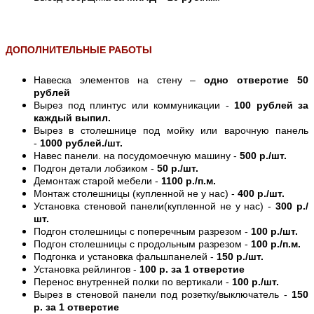
ДОПОЛНИТЕЛЬНЫЕ РАБОТЫ
Навеска элементов на стену –
одно отверстие 50
рублей
Вырез под плинтус или коммуникации -
100 рублей за
каждый выпил.
Вырез в столешнице под мойку или варочную панель
-
1000 рублей./шт.
Навес панели. на посудомоечную машину -
500 р./шт.
Подгон детали лобзиком -
50 р./шт.
Демонтаж старой мебели -
1100 р./п.м.
Монтаж столешницы (купленной не у нас) -
400 р./шт.
Установка стеновой панели(купленной не у нас) -
300 р./
шт.
Подгон столешницы с поперечным разрезом -
100 р./шт.
Подгон столешницы с продольным разрезом -
100 р./п.м.
Подгонка и установка фальшпанелей -
150 р./шт.
Установка рейлингов -
100 р. за 1 отверстие
Перенос внутренней полки по вертикали -
100 р./шт.
Вырез в стеновой панели под розетку/выключатель -
150
р. за 1 отверстие