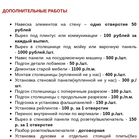
ДОПОЛНИТЕЛЬНЫЕ РАБОТЫ
Навеска элементов на стену –
одно отверстие 50
рублей
Вырез под плинтус или коммуникации -
100 рублей за
каждый выпил.
Вырез в столешнице под мойку или варочную панель
-
1000 рублей./шт.
Навес панели. на посудомоечную машину -
500 р./шт.
Подгон детали лобзиком -
50 р./шт.
Демонтаж старой мебели -
1100 р./п.м.
Монтаж столешницы (купленной не у нас) -
400 р./шт.
Установка стеновой панели(купленной не у нас) -
300 р./
шт.
Подгон столешницы с поперечным разрезом -
100 р./шт.
Подгон столешницы с продольным разрезом -
100 р./п.м.
Подгонка и установка фальшпанелей -
150 р./шт.
Установка рейлингов -
100 р. за 1 отверстие
Перенос внутренней полки по вертикали -
100 р./шт.
Вырез в стеновой панели под розетку/выключатель -
150
р. за 1 отверстие
Разбор розеток/выключателя -
договорная
Установка духовки и отдельно стоящей плиты(без