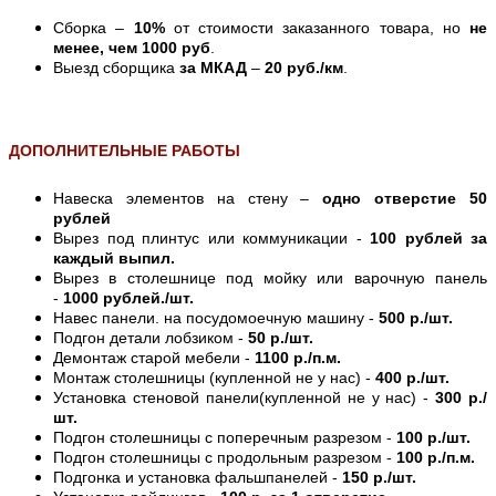
Сборка –
10%
от стоимости заказанного товара, но
не
менее, чем 1000 руб
.
Выезд сборщика
за МКАД
–
20 руб./км
.
ДОПОЛНИТЕЛЬНЫЕ РАБОТЫ
Навеска элементов на стену –
одно отверстие 50
рублей
Вырез под плинтус или коммуникации -
100 рублей за
каждый выпил.
Вырез в столешнице под мойку или варочную панель
-
1000 рублей./шт.
Навес панели. на посудомоечную машину -
500 р./шт.
Подгон детали лобзиком -
50 р./шт.
Демонтаж старой мебели -
1100 р./п.м.
Монтаж столешницы (купленной не у нас) -
400 р./шт.
Установка стеновой панели(купленной не у нас) -
300 р./
шт.
Подгон столешницы с поперечным разрезом -
100 р./шт.
Подгон столешницы с продольным разрезом -
100 р./п.м.
Подгонка и установка фальшпанелей -
150 р./шт.