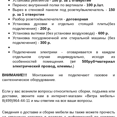
Установка рейлингов -
100 р. за 1 отверстие
Перенос внутренней полки по вертикали -
100 р./шт.
Вырез в стеновой панели под розетку/выключатель -
150
р. за 1 отверстие
Разбор розеток/выключателя -
договорная
Установка духовки и отдельно стоящей плиты(без
подключения) -
200 р.
Установка вытяжки (без установки воздуховода) -
600 р.
Установка посудомоечной или стиральной машины (без
подключения) -
300 р.
Подключение электрики - оговаривается в каждом
отдельном случае индивидуально, исходя из
особенностей помещения. (
от 500руб+материал
электрический провод, клеммы.
)
ВНИМАНИЕ!!!
Монтажники не подключают газовое и
сантехническое оборудование.
Если у вас возникли вопросы относительно сборки, подъема или
доставки, звоните нам в интернет-магазин «Витра мебель»
8(499)964-44-11 и мы ответим на все ваши вопросы.
Сведения о доставке и сборке мебели вы также можете прочесть
на страницах каталога в разделе с информацией по каждому