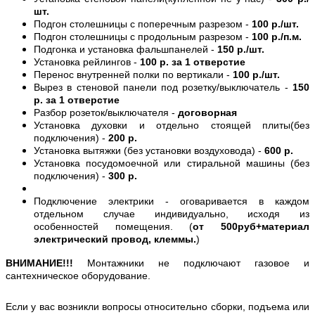
шт.
Подгон столешницы с поперечным разрезом -
100 р./шт.
Подгон столешницы с продольным разрезом -
100 р./п.м.
Подгонка и установка фальшпанелей -
150 р./шт.
Установка рейлингов -
100 р. за 1 отверстие
Перенос внутренней полки по вертикали -
100 р./шт.
Вырез в стеновой панели под розетку/выключатель -
150
р. за 1 отверстие
Разбор розеток/выключателя -
договорная
Установка духовки и отдельно стоящей плиты(без
подключения) -
200 р.
Установка вытяжки (без установки воздуховода) -
600 р.
Установка посудомоечной или стиральной машины (без
подключения) -
300 р.
Подключение электрики - оговаривается в каждом
отдельном случае индивидуально, исходя из
особенностей помещения. (
от 500руб+материал
электрический провод, клеммы.
)
ВНИМАНИЕ!!!
Монтажники не подключают газовое и
сантехническое оборудование.
Если у вас возникли вопросы относительно сборки, подъема или