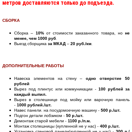
метров доставляются только до подъезда.
СБОРКА
Сборка –
10%
от стоимости заказанного товара, но
не
менее, чем 1000 руб
.
Выезд сборщика
за МКАД
–
20 руб./км
.
ДОПОЛНИТЕЛЬНЫЕ РАБОТЫ
Навеска элементов на стену –
одно отверстие 50
рублей
Вырез под плинтус или коммуникации -
100 рублей за
каждый выпил.
Вырез в столешнице под мойку или варочную панель
-
1000 рублей./шт.
Навес панели. на посудомоечную машину -
500 р./шт.
Подгон детали лобзиком -
50 р./шт.
Демонтаж старой мебели -
1100 р./п.м.
Монтаж столешницы (купленной не у нас) -
400 р./шт.
Установка стеновой панели(купленной не у нас) -
300 р./