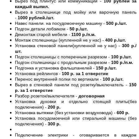
Вырез под плинтус или коммуникации -
100 рублей за
каждый выпил.
Вырез в столешнице под мойку или варочную панель
-
1000 рублей./шт.
Навес панели. на посудомоечную машину -
500 р./шт.
Подгон детали лобзиком -
50 р./шт.
Демонтаж старой мебели -
1100 р./п.м.
Монтаж столешницы (купленной не у нас) -
400 р./шт.
Установка стеновой панели(купленной не у нас) -
300 р./
шт.
Подгон столешницы с поперечным разрезом -
100 р./шт.
Подгон столешницы с продольным разрезом -
100 р./п.м.
Подгонка и установка фальшпанелей -
150 р./шт.
Установка рейлингов -
100 р. за 1 отверстие
Перенос внутренней полки по вертикали -
100 р./шт.
Вырез в стеновой панели под розетку/выключатель -
150
р. за 1 отверстие
Разбор розеток/выключателя -
договорная
Установка духовки и отдельно стоящей плиты(без
подключения) -
200 р.
Установка вытяжки (без установки воздуховода) -
600 р.
Установка посудомоечной или стиральной машины (без
подключения) -
300 р.
Подключение электрики - оговаривается в каждом