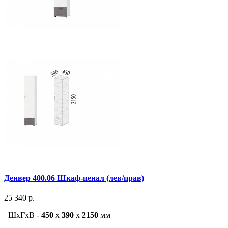
Денвер 400.06 Шкаф-пенал (лев/прав)
25 340 р.
ШxГxВ -
450
x
390
x
2150
мм