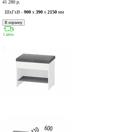
41 280 р.
ШxГxВ -
900
x
390
x
2150
мм
В корзину