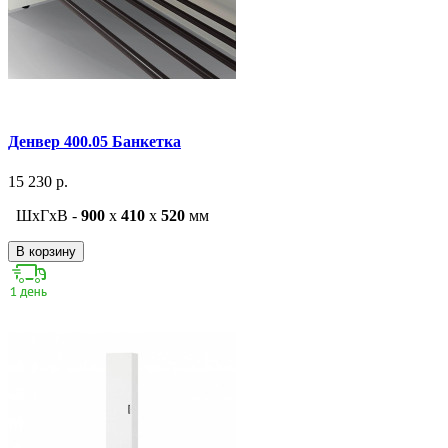
Денвер 400.05 Банкетка
15 230 р.
ШxГxВ -
900
x
410
x
520
мм
В корзину