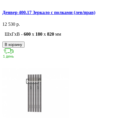
Денвер 400.17 Зеркало с полками (лев/прав)
12 530 р.
ШxГxВ -
600
x
180
x
820
мм
В корзину