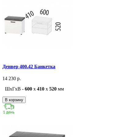
Денвер 400.42 Банкетка
14 230 р.
ШxГxВ -
600
x
410
x
520
мм
В корзину