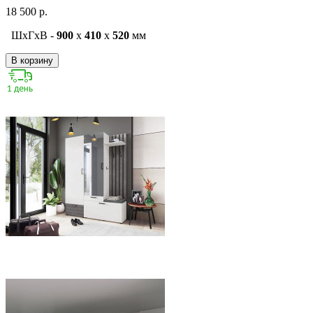
18 500 р.
ШxГxВ -
900
x
410
x
520
мм
В корзину