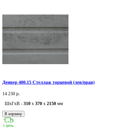
Денвер 400.15 Стеллаж торцевой (лев/прав)
14 230 р.
ШxГxВ -
310
x
370
x
2150
мм
В корзину