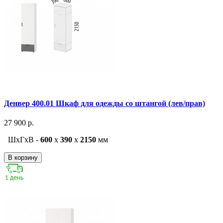
Денвер 400.01 Шкаф для одежды со штангой (лев/прав)
27 900 р.
ШxГxВ -
600
x
390
x
2150
мм
В корзину