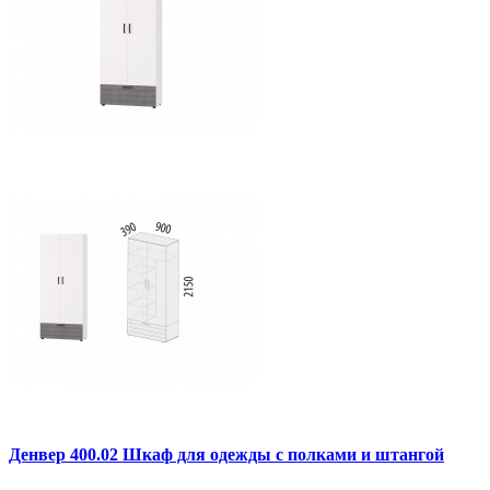
Денвер 400.02 Шкаф для одежды с полками и штангой