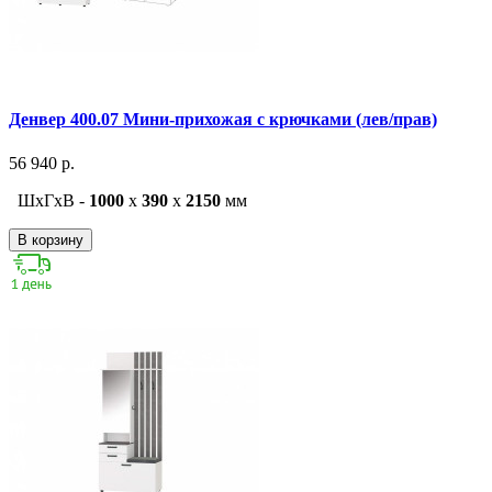
Денвер 400.07 Мини-прихожая с крючками (лев/прав)
56 940 р.
ШxГxВ -
1000
x
390
x
2150
мм
В корзину