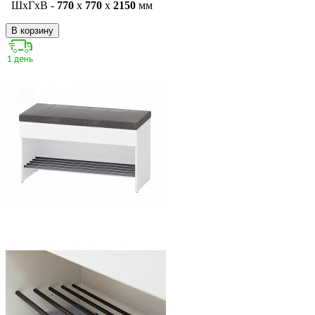
ШxГxВ -
770
x
770
x
2150
мм
В корзину