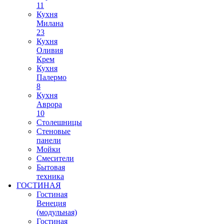
11
Кухня
Милана
23
Кухня
Оливия
Крем
Кухня
Палермо
8
Кухня
Аврора
10
Столешницы
Стеновые
панели
Мойки
Смесители
Бытовая
техника
ГОСТИНАЯ
Гостиная
Венеция
(модульная)
Гостиная