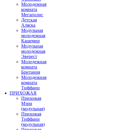
Молодежная
комната
Мегаполис
Детская
Аляска
Модульная
молодежная
Кашемир
Модульная
молодежная
Эверест
Молодежная
комната
Британия
Молодежная
комната
Тиффани
ПРИХОЖАЯ
Прихожая
Мэри
(модульная)
Прихожая
Тиффани
(модульная)
Прихожая