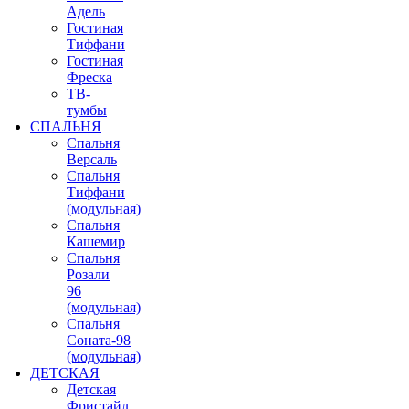
Адель
Гостиная
Тиффани
Гостиная
Фреска
ТВ-
тумбы
СПАЛЬНЯ
Спальня
Версаль
Спальня
Тиффани
(модульная)
Спальня
Кашемир
Спальня
Розали
96
(модульная)
Спальня
Соната-98
(модульная)
ДЕТСКАЯ
Детская
Фристайл