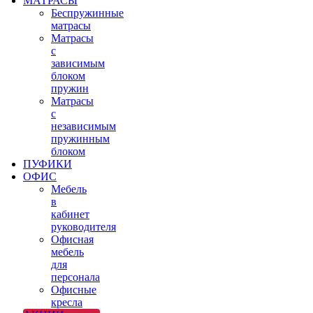
МАТРАСЫ
Беспружинные
матрасы
Матрасы
с
зависимым
блоком
пружин
Матрасы
с
независимым
пружинным
блоком
ПУФИКИ
ОФИС
Мебель
в
кабинет
руководителя
Офисная
мебель
для
персонала
Офисные
кресла