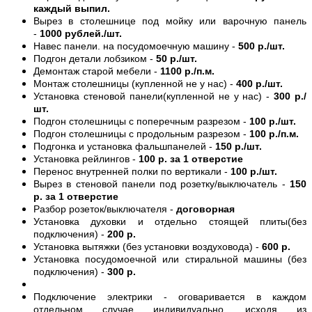
каждый выпил.
Вырез в столешнице под мойку или варочную панель
-
1000 рублей./шт.
Навес панели. на посудомоечную машину -
500 р./шт.
Подгон детали лобзиком -
50 р./шт.
Демонтаж старой мебели -
1100 р./п.м.
Монтаж столешницы (купленной не у нас) -
400 р./шт.
Установка стеновой панели(купленной не у нас) -
300 р./
шт.
Подгон столешницы с поперечным разрезом -
100 р./шт.
Подгон столешницы с продольным разрезом -
100 р./п.м.
Подгонка и установка фальшпанелей -
150 р./шт.
Установка рейлингов -
100 р. за 1 отверстие
Перенос внутренней полки по вертикали -
100 р./шт.
Вырез в стеновой панели под розетку/выключатель -
150
р. за 1 отверстие
Разбор розеток/выключателя -
договорная
Установка духовки и отдельно стоящей плиты(без
подключения) -
200 р.
Установка вытяжки (без установки воздуховода) -
600 р.
Установка посудомоечной или стиральной машины (без
подключения) -
300 р.
Подключение электрики - оговаривается в каждом
отдельном случае индивидуально, исходя из