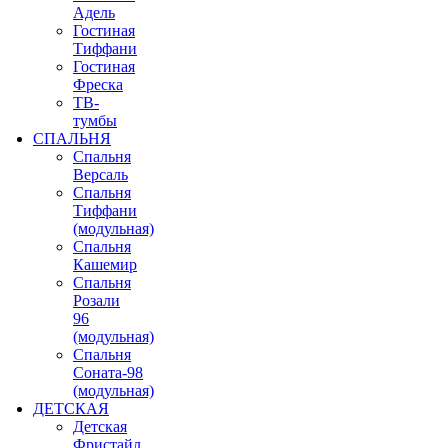
Адель
Гостиная
Тиффани
Гостиная
Фреска
ТВ-
тумбы
СПАЛЬНЯ
Спальня
Версаль
Спальня
Тиффани
(модульная)
Спальня
Кашемир
Спальня
Розали
96
(модульная)
Спальня
Соната-98
(модульная)
ДЕТСКАЯ
Детская
Фристайл