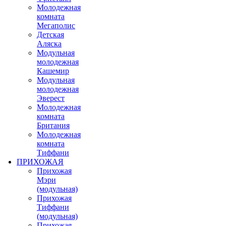
Молодежная
комната
Мегаполис
Детская
Аляска
Модульная
молодежная
Кашемир
Модульная
молодежная
Эверест
Молодежная
комната
Британия
Молодежная
комната
Тиффани
ПРИХОЖАЯ
Прихожая
Мэри
(модульная)
Прихожая
Тиффани
(модульная)
Прихожая