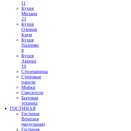
11
Кухня
Милана
23
Кухня
Оливия
Крем
Кухня
Палермо
8
Кухня
Аврора
10
Столешницы
Стеновые
панели
Мойки
Смесители
Бытовая
техника
ГОСТИНАЯ
Гостиная
Венеция
(модульная)
Гостиная