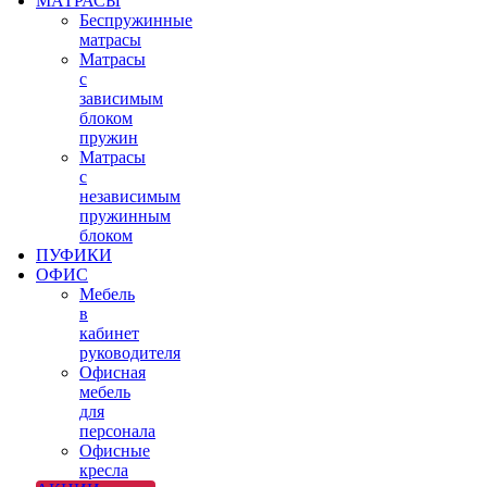
МАТРАСЫ
Беспружинные
матрасы
Матрасы
с
зависимым
блоком
пружин
Матрасы
с
независимым
пружинным
блоком
ПУФИКИ
ОФИС
Мебель
в
кабинет
руководителя
Офисная
мебель
для
персонала
Офисные
кресла