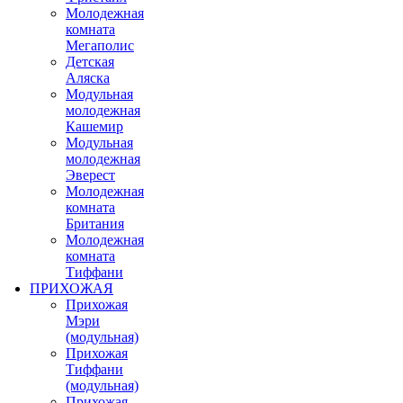
Молодежная
комната
Мегаполис
Детская
Аляска
Модульная
молодежная
Кашемир
Модульная
молодежная
Эверест
Молодежная
комната
Британия
Молодежная
комната
Тиффани
ПРИХОЖАЯ
Прихожая
Мэри
(модульная)
Прихожая
Тиффани
(модульная)
Прихожая