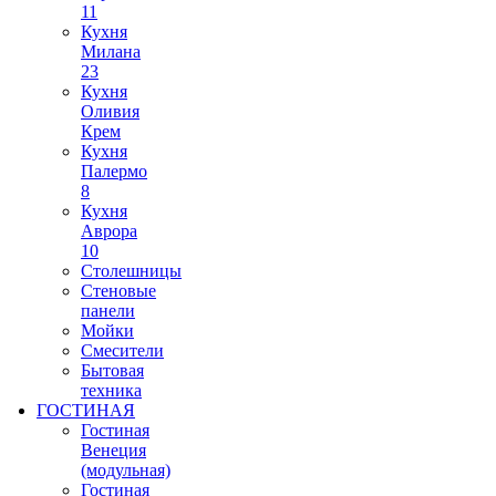
11
Кухня
Милана
23
Кухня
Оливия
Крем
Кухня
Палермо
8
Кухня
Аврора
10
Столешницы
Стеновые
панели
Мойки
Смесители
Бытовая
техника
ГОСТИНАЯ
Гостиная
Венеция
(модульная)
Гостиная