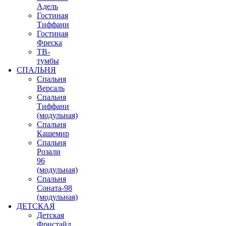
Адель
Гостиная
Тиффани
Гостиная
Фреска
ТВ-
тумбы
СПАЛЬНЯ
Спальня
Версаль
Спальня
Тиффани
(модульная)
Спальня
Кашемир
Спальня
Розали
96
(модульная)
Спальня
Соната-98
(модульная)
ДЕТСКАЯ
Детская
Фристайл