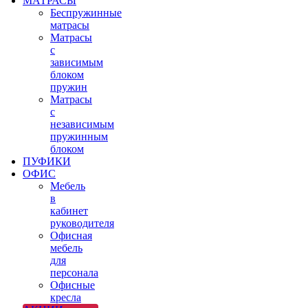
МАТРАСЫ
Беспружинные
матрасы
Матрасы
с
зависимым
блоком
пружин
Матрасы
с
независимым
пружинным
блоком
ПУФИКИ
ОФИС
Мебель
в
кабинет
руководителя
Офисная
мебель
для
персонала
Офисные
кресла