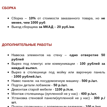
СБОРКА
Сборка –
10%
от стоимости заказанного товара, но
не
менее, чем 1000 руб
.
Выезд сборщика
за МКАД
–
20 руб./км
.
ДОПОЛНИТЕЛЬНЫЕ РАБОТЫ
Навеска элементов на стену –
одно отверстие 50
рублей
Вырез под плинтус или коммуникации -
100 рублей за
каждый выпил.
Вырез в столешнице под мойку или варочную панель
-
1000 рублей./шт.
Навес панели. на посудомоечную машину -
500 р./шт.
Подгон детали лобзиком -
50 р./шт.
Демонтаж старой мебели -
1100 р./п.м.
Монтаж столешницы (купленной не у нас) -
400 р./шт.
Установка стеновой панели(купленной не у нас) -
300 р./
шт.
Подгон столешницы с поперечным разрезом -
100 р./шт.