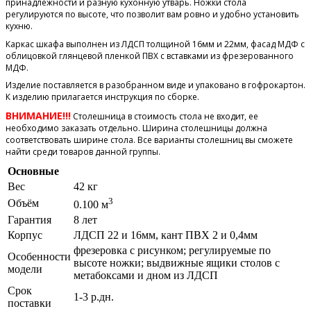
принадлежности и разную кухонную утварь. Ножки стола
регулируются по высоте, что позволит вам ровно и удобно установить
кухню.
Каркас шкафа выполнен из ЛДСП толщиной 16мм и 22мм, фасад МДФ с
облицовкой глянцевой пленкой ПВХ с вставками из фрезерованного
МДФ.
Изделие поставляется в разобранном виде и упаковано в гофрокартон.
К изделию прилагается инструкция по сборке.
ВНИМАНИЕ!!!
Столешница в стоимость стола не входит, ее
необходимо заказать отдельно. Ширина столешницы должна
соответствовать ширине стола. Все варианты столешниц вы сможете
найти среди товаров данной группы.
Основные
Вес
42 кг
3
Объём
0.100 м
Гарантия
8 лет
Корпус
ЛДСП 22 и 16мм, кант ПВХ 2 и 0,4мм
фрезеровка с рисунком; регулируемые по
Особенности
высоте ножки; выдвижные ящики столов с
модели
метабоксами и дном из ЛДСП
Срок
1-3 р.дн.
поставки