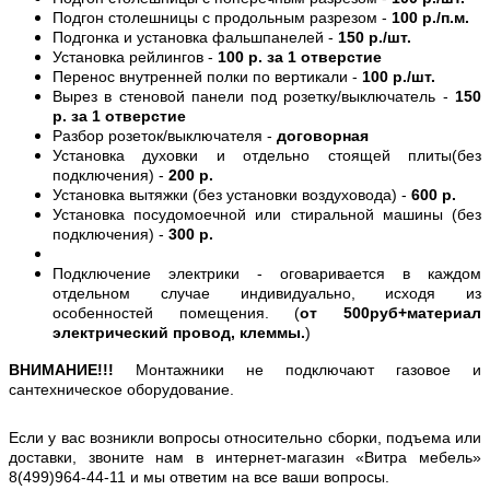
Подгон столешницы с продольным разрезом -
100 р./п.м.
Подгонка и установка фальшпанелей -
150 р./шт.
Установка рейлингов -
100 р. за 1 отверстие
Перенос внутренней полки по вертикали -
100 р./шт.
Вырез в стеновой панели под розетку/выключатель -
150
р. за 1 отверстие
Разбор розеток/выключателя -
договорная
Установка духовки и отдельно стоящей плиты(без
подключения) -
200 р.
Установка вытяжки (без установки воздуховода) -
600 р.
Установка посудомоечной или стиральной машины (без
подключения) -
300 р.
Подключение электрики - оговаривается в каждом
отдельном случае индивидуально, исходя из
особенностей помещения. (
от 500руб+материал
электрический провод, клеммы.
)
ВНИМАНИЕ!!!
Монтажники не подключают газовое и
сантехническое оборудование.
Если у вас возникли вопросы относительно сборки, подъема или
доставки, звоните нам в интернет-магазин «Витра мебель»
8(499)964-44-11 и мы ответим на все ваши вопросы.