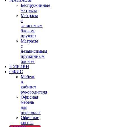
МАТРАСЫ
Беспружинные
матрасы
Матрасы
с
зависимым
блоком
пружин
Матрасы
с
независимым
пружинным
блоком
ПУФИКИ
ОФИС
Мебель
в
кабинет
руководителя
Офисная
мебель
для
персонала
Офисные
кресла