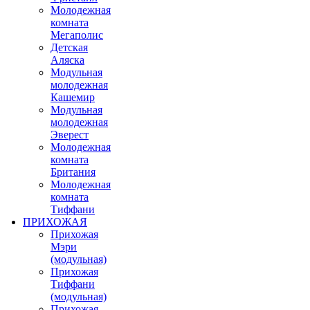
Молодежная
комната
Мегаполис
Детская
Аляска
Модульная
молодежная
Кашемир
Модульная
молодежная
Эверест
Молодежная
комната
Британия
Молодежная
комната
Тиффани
ПРИХОЖАЯ
Прихожая
Мэри
(модульная)
Прихожая
Тиффани
(модульная)
Прихожая