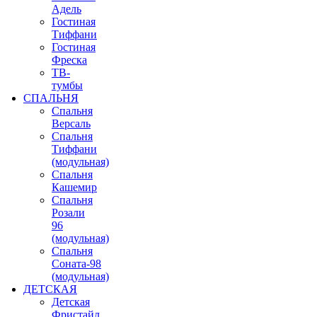
Адель
Гостиная
Тиффани
Гостиная
Фреска
ТВ-
тумбы
СПАЛЬНЯ
Спальня
Версаль
Спальня
Тиффани
(модульная)
Спальня
Кашемир
Спальня
Розали
96
(модульная)
Спальня
Соната-98
(модульная)
ДЕТСКАЯ
Детская
Фристайл