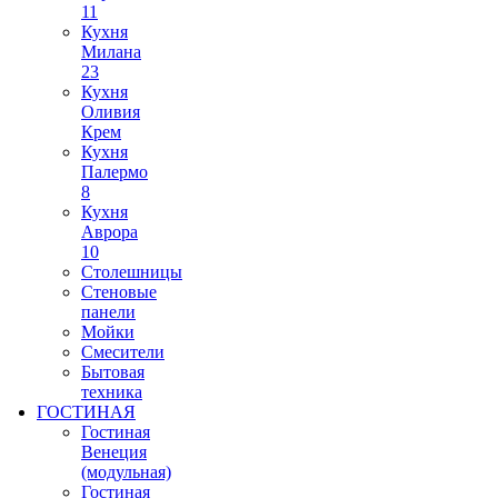
11
Кухня
Милана
23
Кухня
Оливия
Крем
Кухня
Палермо
8
Кухня
Аврора
10
Столешницы
Стеновые
панели
Мойки
Смесители
Бытовая
техника
ГОСТИНАЯ
Гостиная
Венеция
(модульная)
Гостиная