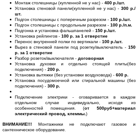
Монтаж столешницы (купленной не у нас) -
400 р./шт.
Установка стеновой панели(купленной не у нас) -
300 р./
шт.
Подгон столешницы с поперечным разрезом -
100 р./шт.
Подгон столешницы с продольным разрезом -
100 р./п.м.
Подгонка и установка фальшпанелей -
150 р./шт.
Установка рейлингов -
100 р. за 1 отверстие
Перенос внутренней полки по вертикали -
100 р./шт.
Вырез в стеновой панели под розетку/выключатель -
150
р. за 1 отверстие
Разбор розеток/выключателя -
договорная
Установка духовки и отдельно стоящей плиты(без
подключения) -
200 р.
Установка вытяжки (без установки воздуховода) -
600 р.
Установка посудомоечной или стиральной машины (без
подключения) -
300 р.
Подключение электрики - оговаривается в каждом
отдельном случае индивидуально, исходя из
особенностей помещения. (
от 500руб+материал
электрический провод, клеммы.
)
ВНИМАНИЕ!!!
Монтажники не подключают газовое и
сантехническое оборудование.