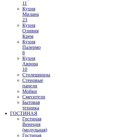
11
Кухня
Милана
23
Кухня
Оливия
Крем
Кухня
Палермо
8
Кухня
Аврора
10
Столешницы
Стеновые
панели
Мойки
Смесители
Бытовая
техника
ГОСТИНАЯ
Гостиная
Венеция
(модульная)
Гостиная