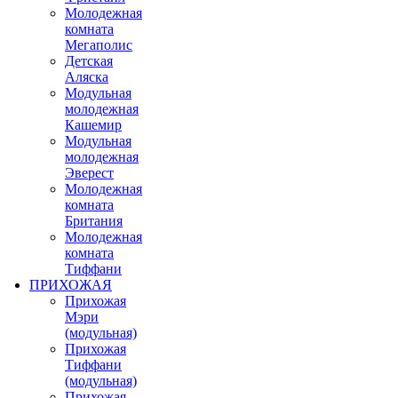
Молодежная
комната
Мегаполис
Детская
Аляска
Модульная
молодежная
Кашемир
Модульная
молодежная
Эверест
Молодежная
комната
Британия
Молодежная
комната
Тиффани
ПРИХОЖАЯ
Прихожая
Мэри
(модульная)
Прихожая
Тиффани
(модульная)
Прихожая