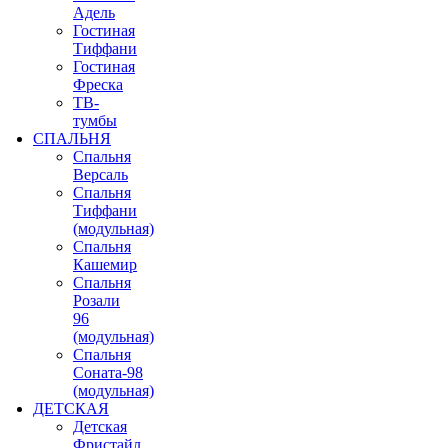
Адель
Гостиная
Тиффани
Гостиная
Фреска
ТВ-
тумбы
СПАЛЬНЯ
Спальня
Версаль
Спальня
Тиффани
(модульная)
Спальня
Кашемир
Спальня
Розали
96
(модульная)
Спальня
Соната-98
(модульная)
ДЕТСКАЯ
Детская
Фристайл