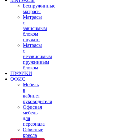
МАТРАСЫ
Беспружинные
матрасы
Матрасы
с
зависимым
блоком
пружин
Матрасы
с
независимым
пружинным
блоком
ПУФИКИ
ОФИС
Мебель
в
кабинет
руководителя
Офисная
мебель
для
персонала
Офисные
кресла