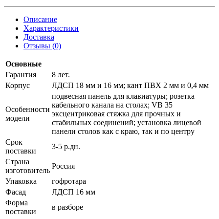
Описание
Характеристики
Доставка
Отзывы (0)
Основные
Гарантия
8 лет.
Корпус
ЛДСП 18 мм и 16 мм; кант ПВХ 2 мм и 0,4 мм
подвесная панель для клавиатуры; розетка
кабельного канала на столах; VB 35
Особенности
эксцентриковая стяжка для прочных и
модели
стабильных соединений; установка лицевой
панели столов как с краю, так и по центру
Срок
3-5 р.дн.
поставки
Страна
Россия
изготовитель
Упаковка
гофротара
Фасад
ЛДСП 16 мм
Форма
в разборе
поставки