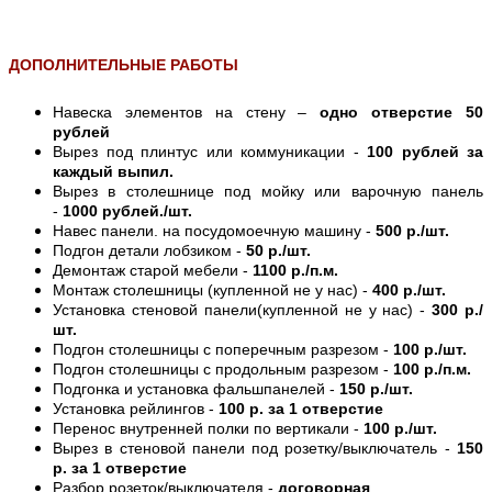
ДОПОЛНИТЕЛЬНЫЕ РАБОТЫ
Навеска элементов на стену –
одно отверстие 50
рублей
Вырез под плинтус или коммуникации -
100 рублей за
каждый выпил.
Вырез в столешнице под мойку или варочную панель
-
1000 рублей./шт.
Навес панели. на посудомоечную машину -
500 р./шт.
Подгон детали лобзиком -
50 р./шт.
Демонтаж старой мебели -
1100 р./п.м.
Монтаж столешницы (купленной не у нас) -
400 р./шт.
Установка стеновой панели(купленной не у нас) -
300 р./
шт.
Подгон столешницы с поперечным разрезом -
100 р./шт.
Подгон столешницы с продольным разрезом -
100 р./п.м.
Подгонка и установка фальшпанелей -
150 р./шт.
Установка рейлингов -
100 р. за 1 отверстие
Перенос внутренней полки по вертикали -
100 р./шт.
Вырез в стеновой панели под розетку/выключатель -
150
р. за 1 отверстие
Разбор розеток/выключателя -
договорная