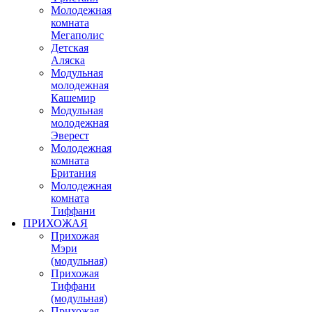
Молодежная
комната
Мегаполис
Детская
Аляска
Модульная
молодежная
Кашемир
Модульная
молодежная
Эверест
Молодежная
комната
Британия
Молодежная
комната
Тиффани
ПРИХОЖАЯ
Прихожая
Мэри
(модульная)
Прихожая
Тиффани
(модульная)
Прихожая