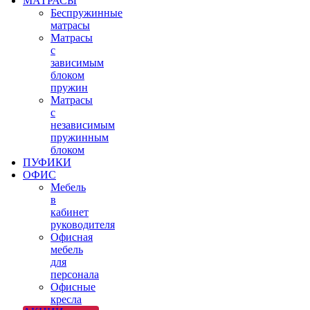
МАТРАСЫ
Беспружинные
матрасы
Матрасы
с
зависимым
блоком
пружин
Матрасы
с
независимым
пружинным
блоком
ПУФИКИ
ОФИС
Мебель
в
кабинет
руководителя
Офисная
мебель
для
персонала
Офисные
кресла