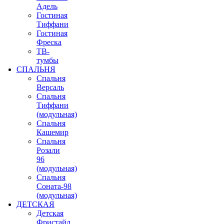
Адель
Гостиная
Тиффани
Гостиная
Фреска
ТВ-
тумбы
СПАЛЬНЯ
Спальня
Версаль
Спальня
Тиффани
(модульная)
Спальня
Кашемир
Спальня
Розали
96
(модульная)
Спальня
Соната-98
(модульная)
ДЕТСКАЯ
Детская
Фристайл