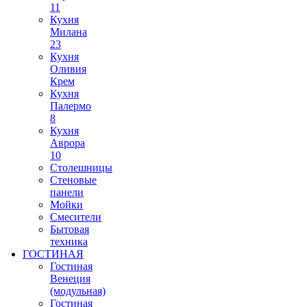
11
Кухня
Милана
23
Кухня
Оливия
Крем
Кухня
Палермо
8
Кухня
Аврора
10
Столешницы
Стеновые
панели
Мойки
Смесители
Бытовая
техника
ГОСТИНАЯ
Гостиная
Венеция
(модульная)
Гостиная