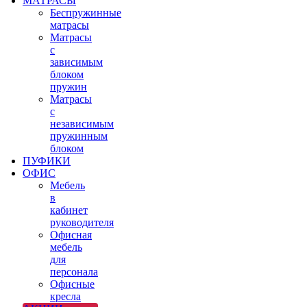
МАТРАСЫ
Беспружинные
матрасы
Матрасы
с
зависимым
блоком
пружин
Матрасы
с
независимым
пружинным
блоком
ПУФИКИ
ОФИС
Мебель
в
кабинет
руководителя
Офисная
мебель
для
персонала
Офисные
кресла