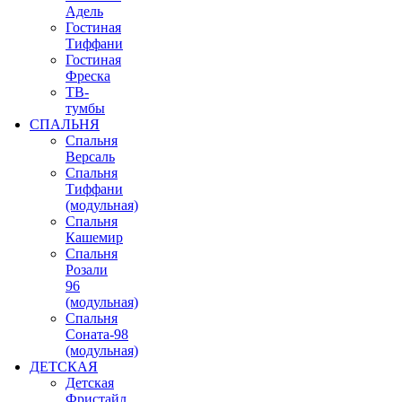
Адель
Гостиная
Тиффани
Гостиная
Фреска
ТВ-
тумбы
СПАЛЬНЯ
Спальня
Версаль
Спальня
Тиффани
(модульная)
Спальня
Кашемир
Спальня
Розали
96
(модульная)
Спальня
Соната-98
(модульная)
ДЕТСКАЯ
Детская
Фристайл