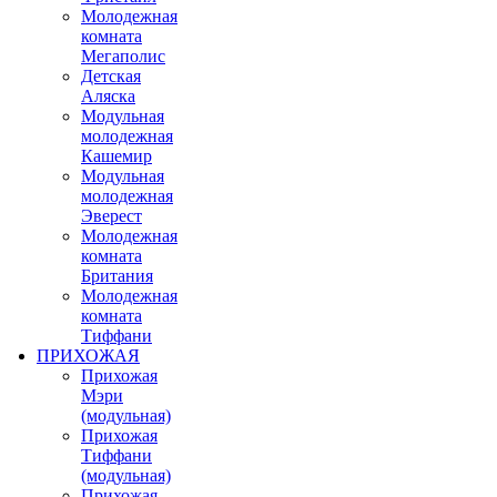
Молодежная
комната
Мегаполис
Детская
Аляска
Модульная
молодежная
Кашемир
Модульная
молодежная
Эверест
Молодежная
комната
Британия
Молодежная
комната
Тиффани
ПРИХОЖАЯ
Прихожая
Мэри
(модульная)
Прихожая
Тиффани
(модульная)
Прихожая