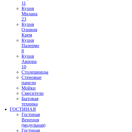
11
Кухня
Милана
23
Кухня
Оливия
Крем
Кухня
Палермо
8
Кухня
Аврора
10
Столешницы
Стеновые
панели
Мойки
Смесители
Бытовая
техника
ГОСТИНАЯ
Гостиная
Венеция
(модульная)
Гостиная