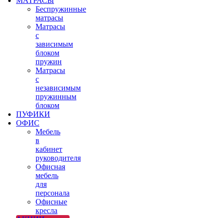
МАТРАСЫ
Беспружинные
матрасы
Матрасы
с
зависимым
блоком
пружин
Матрасы
с
независимым
пружинным
блоком
ПУФИКИ
ОФИС
Мебель
в
кабинет
руководителя
Офисная
мебель
для
персонала
Офисные
кресла