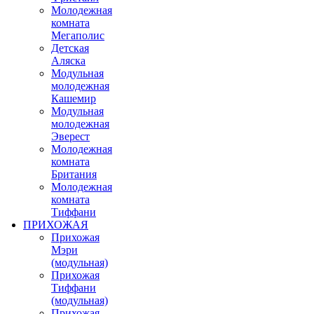
Молодежная
комната
Мегаполис
Детская
Аляска
Модульная
молодежная
Кашемир
Модульная
молодежная
Эверест
Молодежная
комната
Британия
Молодежная
комната
Тиффани
ПРИХОЖАЯ
Прихожая
Мэри
(модульная)
Прихожая
Тиффани
(модульная)
Прихожая