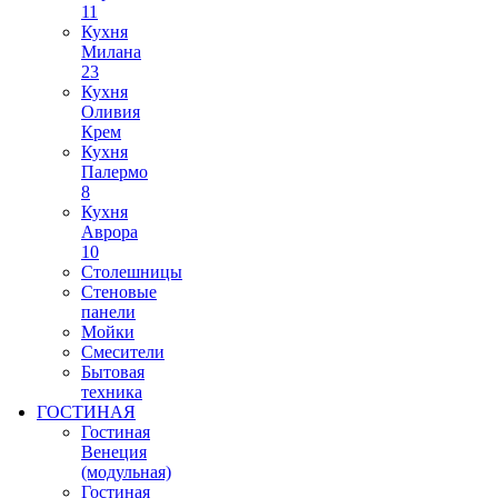
11
Кухня
Милана
23
Кухня
Оливия
Крем
Кухня
Палермо
8
Кухня
Аврора
10
Столешницы
Стеновые
панели
Мойки
Смесители
Бытовая
техника
ГОСТИНАЯ
Гостиная
Венеция
(модульная)
Гостиная