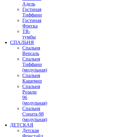
Адель
Гостиная
Тиффани
Гостиная
Фреска
ТВ-
тумбы
СПАЛЬНЯ
Спальня
Версаль
Спальня
Тиффани
(модульная)
Спальня
Кашемир
Спальня
Розали
96
(модульная)
Спальня
Соната-98
(модульная)
ДЕТСКАЯ
Детская
Фристайл