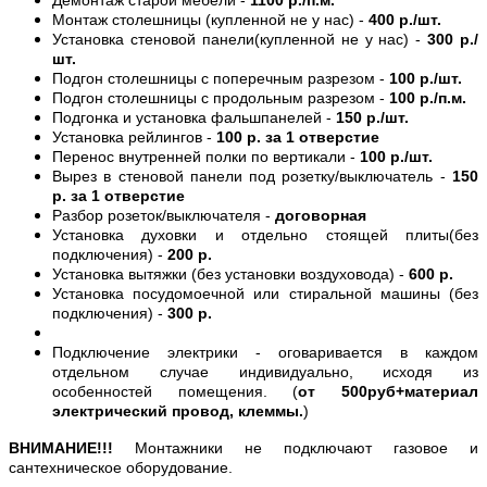
Монтаж столешницы (купленной не у нас) -
400 р./шт.
Установка стеновой панели(купленной не у нас) -
300 р./
шт.
Подгон столешницы с поперечным разрезом -
100 р./шт.
Подгон столешницы с продольным разрезом -
100 р./п.м.
Подгонка и установка фальшпанелей -
150 р./шт.
Установка рейлингов -
100 р. за 1 отверстие
Перенос внутренней полки по вертикали -
100 р./шт.
Вырез в стеновой панели под розетку/выключатель -
150
р. за 1 отверстие
Разбор розеток/выключателя -
договорная
Установка духовки и отдельно стоящей плиты(без
подключения) -
200 р.
Установка вытяжки (без установки воздуховода) -
600 р.
Установка посудомоечной или стиральной машины (без
подключения) -
300 р.
Подключение электрики - оговаривается в каждом
отдельном случае индивидуально, исходя из
особенностей помещения. (
от 500руб+материал
электрический провод, клеммы.
)
ВНИМАНИЕ!!!
Монтажники не подключают газовое и
сантехническое оборудование.