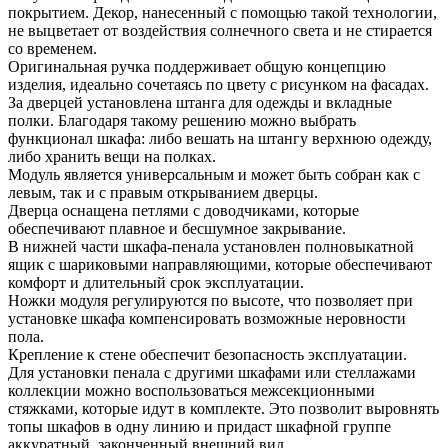
покрытием. Декор, нанесенный с помощью такой технологии,
не выцветает от воздействия солнечного света и не стирается
со временем.
Оригинальная ручка поддерживает общую концепцию
изделия, идеально сочетаясь по цвету с рисунком на фасадах.
За дверцей установлена штанга для одежды и вкладные
полки. Благодаря такому решению можно выбрать
функционал шкафа: либо вешать на штангу верхнюю одежду,
либо хранить вещи на полках.
Модуль является универсальным и может быть собран как с
левым, так и с правым открыванием дверцы.
Дверца оснащена петлями с доводчиками, которые
обеспечивают плавное и бесшумное закрывание.
В нижней части шкафа-пенала установлен полновыкатной
ящик с шариковыми направляющими, которые обеспечивают
комфорт и длительный срок эксплуатации.
Ножки модуля регулируются по высоте, что позволяет при
установке шкафа компенсировать возможные неровности
пола.
Крепление к стене обеспечит безопасность эксплуатации.
Для установки пенала с другими шкафами или стеллажами
коллекции можно воспользоваться межсекционными
стяжками, которые идут в комплекте. Это позволит выровнять
топы шкафов в одну линию и придаст шкафной группе
аккуратный, законченный внешний вид.