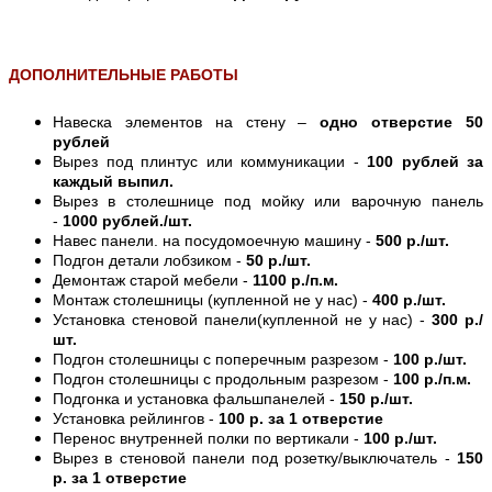
ДОПОЛНИТЕЛЬНЫЕ РАБОТЫ
Навеска элементов на стену –
одно отверстие 50
рублей
Вырез под плинтус или коммуникации -
100 рублей за
каждый выпил.
Вырез в столешнице под мойку или варочную панель
-
1000 рублей./шт.
Навес панели. на посудомоечную машину -
500 р./шт.
Подгон детали лобзиком -
50 р./шт.
Демонтаж старой мебели -
1100 р./п.м.
Монтаж столешницы (купленной не у нас) -
400 р./шт.
Установка стеновой панели(купленной не у нас) -
300 р./
шт.
Подгон столешницы с поперечным разрезом -
100 р./шт.
Подгон столешницы с продольным разрезом -
100 р./п.м.
Подгонка и установка фальшпанелей -
150 р./шт.
Установка рейлингов -
100 р. за 1 отверстие
Перенос внутренней полки по вертикали -
100 р./шт.
Вырез в стеновой панели под розетку/выключатель -
150
р. за 1 отверстие