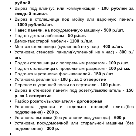
рублей
Вырез под плинтус или коммуникации -
100 рублей за
каждый выпил.
Вырез в столешнице под мойку или варочную панель
-
1000 рублей./шт.
Навес панели. на посудомоечную машину -
500 р./шт.
Подгон детали лобзиком -
50 р./шт.
Демонтаж старой мебели -
1100 р./п.м.
Монтаж столешницы (купленной не у нас) -
400 р./шт.
Установка стеновой панели(купленной не у нас) -
300 р./
шт.
Подгон столешницы с поперечным разрезом -
100 р./шт.
Подгон столешницы с продольным разрезом -
100 р./п.м.
Подгонка и установка фальшпанелей -
150 р./шт.
Установка рейлингов -
100 р. за 1 отверстие
Перенос внутренней полки по вертикали -
100 р./шт.
Вырез в стеновой панели под розетку/выключатель -
150
р. за 1 отверстие
Разбор розеток/выключателя -
договорная
Установка духовки и отдельно стоящей плиты(без
подключения) -
200 р.
Установка вытяжки (без установки воздуховода) -
600 р.
Установка посудомоечной или стиральной машины (без
подключения) -
300 р.