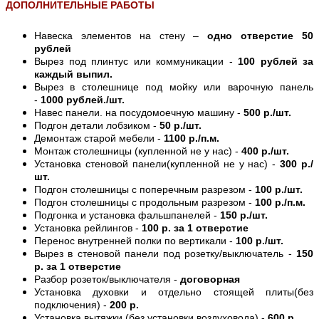
ДОПОЛНИТЕЛЬНЫЕ РАБОТЫ
Навеска элементов на стену –
одно отверстие 50
рублей
Вырез под плинтус или коммуникации -
100 рублей за
каждый выпил.
Вырез в столешнице под мойку или варочную панель
-
1000 рублей./шт.
Навес панели. на посудомоечную машину -
500 р./шт.
Подгон детали лобзиком -
50 р./шт.
Демонтаж старой мебели -
1100 р./п.м.
Монтаж столешницы (купленной не у нас) -
400 р./шт.
Установка стеновой панели(купленной не у нас) -
300 р./
шт.
Подгон столешницы с поперечным разрезом -
100 р./шт.
Подгон столешницы с продольным разрезом -
100 р./п.м.
Подгонка и установка фальшпанелей -
150 р./шт.
Установка рейлингов -
100 р. за 1 отверстие
Перенос внутренней полки по вертикали -
100 р./шт.
Вырез в стеновой панели под розетку/выключатель -
150
р. за 1 отверстие
Разбор розеток/выключателя -
договорная
Установка духовки и отдельно стоящей плиты(без
подключения) -
200 р.
Установка вытяжки (без установки воздуховода) -
600 р.