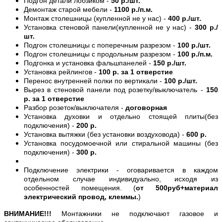
Подгон детали лобзиком -
50 р./шт.
Демонтаж старой мебели -
1100 р./п.м.
Монтаж столешницы (купленной не у нас) -
400 р./шт.
Установка стеновой панели(купленной не у нас) -
300 р./
шт.
Подгон столешницы с поперечным разрезом -
100 р./шт.
Подгон столешницы с продольным разрезом -
100 р./п.м.
Подгонка и установка фальшпанелей -
150 р./шт.
Установка рейлингов -
100 р. за 1 отверстие
Перенос внутренней полки по вертикали -
100 р./шт.
Вырез в стеновой панели под розетку/выключатель -
150
р. за 1 отверстие
Разбор розеток/выключателя -
договорная
Установка духовки и отдельно стоящей плиты(без
подключения) -
200 р.
Установка вытяжки (без установки воздуховода) -
600 р.
Установка посудомоечной или стиральной машины (без
подключения) -
300 р.
Подключение электрики - оговаривается в каждом
отдельном случае индивидуально, исходя из
особенностей помещения. (
от 500руб+материал
электрический провод, клеммы.
)
ВНИМАНИЕ!!!
Монтажники не подключают газовое и