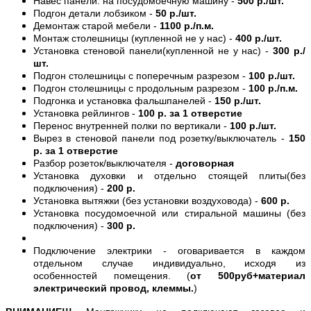
Навес панели. на посудомоечную машину -
500 р./шт.
Подгон детали лобзиком -
50 р./шт.
Демонтаж старой мебели -
1100 р./п.м.
Монтаж столешницы (купленной не у нас) -
400 р./шт.
Установка стеновой панели(купленной не у нас) -
300 р./
шт.
Подгон столешницы с поперечным разрезом -
100 р./шт.
Подгон столешницы с продольным разрезом -
100 р./п.м.
Подгонка и установка фальшпанелей -
150 р./шт.
Установка рейлингов -
100 р. за 1 отверстие
Перенос внутренней полки по вертикали -
100 р./шт.
Вырез в стеновой панели под розетку/выключатель -
150
р. за 1 отверстие
Разбор розеток/выключателя -
договорная
Установка духовки и отдельно стоящей плиты(без
подключения) -
200 р.
Установка вытяжки (без установки воздуховода) -
600 р.
Установка посудомоечной или стиральной машины (без
подключения) -
300 р.
Подключение электрики - оговаривается в каждом
отдельном случае индивидуально, исходя из
особенностей помещения. (
от 500руб+материал
электрический провод, клеммы.
)