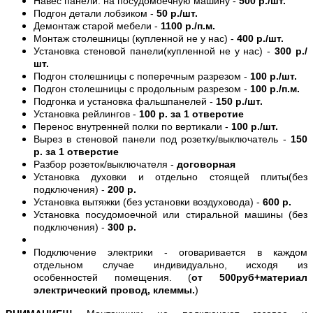
Навес панели. на посудомоечную машину -
500 р./шт.
Подгон детали лобзиком -
50 р./шт.
Демонтаж старой мебели -
1100 р./п.м.
Монтаж столешницы (купленной не у нас) -
400 р./шт.
Установка стеновой панели(купленной не у нас) -
300 р./
шт.
Подгон столешницы с поперечным разрезом -
100 р./шт.
Подгон столешницы с продольным разрезом -
100 р./п.м.
Подгонка и установка фальшпанелей -
150 р./шт.
Установка рейлингов -
100 р. за 1 отверстие
Перенос внутренней полки по вертикали -
100 р./шт.
Вырез в стеновой панели под розетку/выключатель -
150
р. за 1 отверстие
Разбор розеток/выключателя -
договорная
Установка духовки и отдельно стоящей плиты(без
подключения) -
200 р.
Установка вытяжки (без установки воздуховода) -
600 р.
Установка посудомоечной или стиральной машины (без
подключения) -
300 р.
Подключение электрики - оговаривается в каждом
отдельном случае индивидуально, исходя из
особенностей помещения. (
от 500руб+материал
электрический провод, клеммы.
)