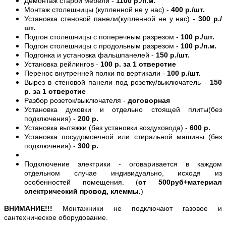
Демонтаж старой мебели -
1100 р./п.м.
Монтаж столешницы (купленной не у нас) -
400 р./шт.
Установка стеновой панели(купленной не у нас) -
300 р./
шт.
Подгон столешницы с поперечным разрезом -
100 р./шт.
Подгон столешницы с продольным разрезом -
100 р./п.м.
Подгонка и установка фальшпанелей -
150 р./шт.
Установка рейлингов -
100 р. за 1 отверстие
Перенос внутренней полки по вертикали -
100 р./шт.
Вырез в стеновой панели под розетку/выключатель -
150
р. за 1 отверстие
Разбор розеток/выключателя -
договорная
Установка духовки и отдельно стоящей плиты(без
подключения) -
200 р.
Установка вытяжки (без установки воздуховода) -
600 р.
Установка посудомоечной или стиральной машины (без
подключения) -
300 р.
Подключение электрики - оговаривается в каждом
отдельном случае индивидуально, исходя из
особенностей помещения. (
от 500руб+материал
электрический провод, клеммы.
)
ВНИМАНИЕ!!!
Монтажники не подключают газовое и
сантехническое оборудование.