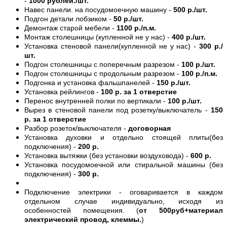
-
1000 рублей./шт.
Навес панели. на посудомоечную машину -
500 р./шт.
Подгон детали лобзиком -
50 р./шт.
Демонтаж старой мебели -
1100 р./п.м.
Монтаж столешницы (купленной не у нас) -
400 р./шт.
Установка стеновой панели(купленной не у нас) -
300 р./
шт.
Подгон столешницы с поперечным разрезом -
100 р./шт.
Подгон столешницы с продольным разрезом -
100 р./п.м.
Подгонка и установка фальшпанелей -
150 р./шт.
Установка рейлингов -
100 р. за 1 отверстие
Перенос внутренней полки по вертикали -
100 р./шт.
Вырез в стеновой панели под розетку/выключатель -
150
р. за 1 отверстие
Разбор розеток/выключателя -
договорная
Установка духовки и отдельно стоящей плиты(без
подключения) -
200 р.
Установка вытяжки (без установки воздуховода) -
600 р.
Установка посудомоечной или стиральной машины (без
подключения) -
300 р.
Подключение электрики - оговаривается в каждом
отдельном случае индивидуально, исходя из
особенностей помещения. (
от 500руб+материал
электрический провод, клеммы.
)