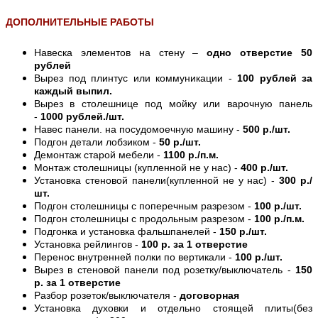
ДОПОЛНИТЕЛЬНЫЕ РАБОТЫ
Навеска элементов на стену –
одно отверстие 50
рублей
Вырез под плинтус или коммуникации -
100 рублей за
каждый выпил.
Вырез в столешнице под мойку или варочную панель
-
1000 рублей./шт.
Навес панели. на посудомоечную машину -
500 р./шт.
Подгон детали лобзиком -
50 р./шт.
Демонтаж старой мебели -
1100 р./п.м.
Монтаж столешницы (купленной не у нас) -
400 р./шт.
Установка стеновой панели(купленной не у нас) -
300 р./
шт.
Подгон столешницы с поперечным разрезом -
100 р./шт.
Подгон столешницы с продольным разрезом -
100 р./п.м.
Подгонка и установка фальшпанелей -
150 р./шт.
Установка рейлингов -
100 р. за 1 отверстие
Перенос внутренней полки по вертикали -
100 р./шт.
Вырез в стеновой панели под розетку/выключатель -
150
р. за 1 отверстие
Разбор розеток/выключателя -
договорная
Установка духовки и отдельно стоящей плиты(без