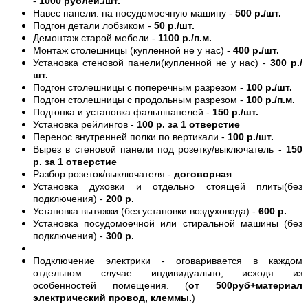
-
1000 рублей./шт.
Навес панели. на посудомоечную машину -
500 р./шт.
Подгон детали лобзиком -
50 р./шт.
Демонтаж старой мебели -
1100 р./п.м.
Монтаж столешницы (купленной не у нас) -
400 р./шт.
Установка стеновой панели(купленной не у нас) -
300 р./
шт.
Подгон столешницы с поперечным разрезом -
100 р./шт.
Подгон столешницы с продольным разрезом -
100 р./п.м.
Подгонка и установка фальшпанелей -
150 р./шт.
Установка рейлингов -
100 р. за 1 отверстие
Перенос внутренней полки по вертикали -
100 р./шт.
Вырез в стеновой панели под розетку/выключатель -
150
р. за 1 отверстие
Разбор розеток/выключателя -
договорная
Установка духовки и отдельно стоящей плиты(без
подключения) -
200 р.
Установка вытяжки (без установки воздуховода) -
600 р.
Установка посудомоечной или стиральной машины (без
подключения) -
300 р.
Подключение электрики - оговаривается в каждом
отдельном случае индивидуально, исходя из
особенностей помещения. (
от 500руб+материал
электрический провод, клеммы.
)