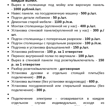
каждый выпил.
Вырез в столешнице под мойку или варочную панель
-
1000 рублей./шт.
Навес панели. на посудомоечную машину -
500 р./шт.
Подгон детали лобзиком -
50 р./шт.
Демонтаж старой мебели -
1100 р./п.м.
Монтаж столешницы (купленной не у нас) -
400 р./шт.
Установка стеновой панели(купленной не у нас) -
300 р./
шт.
Подгон столешницы с поперечным разрезом -
100 р./шт.
Подгон столешницы с продольным разрезом -
100 р./п.м.
Подгонка и установка фальшпанелей -
150 р./шт.
Установка рейлингов -
100 р. за 1 отверстие
Перенос внутренней полки по вертикали -
100 р./шт.
Вырез в стеновой панели под розетку/выключатель -
150
р. за 1 отверстие
Разбор розеток/выключателя -
договорная
Установка духовки и отдельно стоящей плиты(без
подключения) -
200 р.
Установка вытяжки (без установки воздуховода) -
600 р.
Установка посудомоечной или стиральной машины (без
подключения) -
300 р.
Подключение электрики - оговаривается в каждом
отдельном случае индивидуально, исходя из