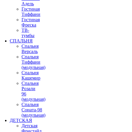
Адель
Гостиная
Тиффани
Гостиная
Фреска
ТВ-
тумбы
СПАЛЬНЯ
Спальня
Версаль
Спальня
Тиффани
(модульная)
Спальня
Кашемир
Спальня
Розали
96
(модульная)
Спальня
Соната-98
(модульная)
ДЕТСКАЯ
Детская
Фристайл