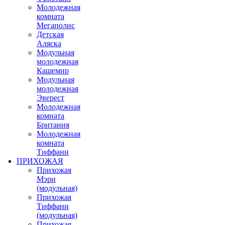
Молодежная
комната
Мегаполис
Детская
Аляска
Модульная
молодежная
Кашемир
Модульная
молодежная
Эверест
Молодежная
комната
Британия
Молодежная
комната
Тиффани
ПРИХОЖАЯ
Прихожая
Мэри
(модульная)
Прихожая
Тиффани
(модульная)
Прихожая