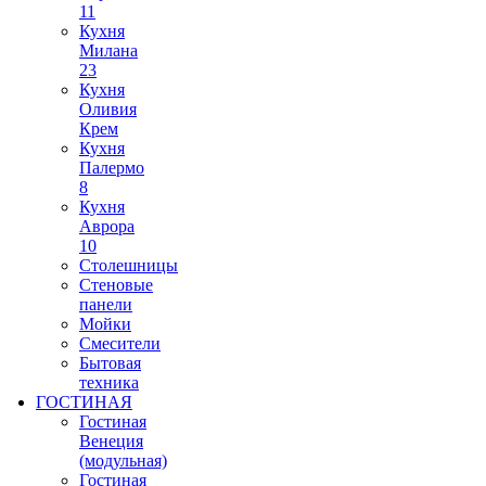
11
Кухня
Милана
23
Кухня
Оливия
Крем
Кухня
Палермо
8
Кухня
Аврора
10
Столешницы
Стеновые
панели
Мойки
Смесители
Бытовая
техника
ГОСТИНАЯ
Гостиная
Венеция
(модульная)
Гостиная