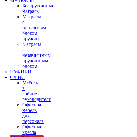
МАТРАСЫ
Беспружинные
матрасы
Матрасы
с
зависимым
блоком
пружин
Матрасы
с
независимым
пружинным
блоком
ПУФИКИ
ОФИС
Мебель
в
кабинет
руководителя
Офисная
мебель
для
персонала
Офисные
кресла