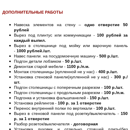
ДОПОЛНИТЕЛЬНЫЕ РАБОТЫ
Навеска элементов на стену –
одно отверстие 50
рублей
Вырез под плинтус или коммуникации -
100 рублей за
каждый выпил.
Вырез в столешнице под мойку или варочную панель
-
1000 рублей./шт.
Навес панели. на посудомоечную машину -
500 р./шт.
Подгон детали лобзиком -
50 р./шт.
Демонтаж старой мебели -
1100 р./п.м.
Монтаж столешницы (купленной не у нас) -
400 р./шт.
Установка стеновой панели(купленной не у нас) -
300 р./
шт.
Подгон столешницы с поперечным разрезом -
100 р./шт.
Подгон столешницы с продольным разрезом -
100 р./п.м.
Подгонка и установка фальшпанелей -
150 р./шт.
Установка рейлингов -
100 р. за 1 отверстие
Перенос внутренней полки по вертикали -
100 р./шт.
Вырез в стеновой панели под розетку/выключатель -
150
р. за 1 отверстие
Разбор розеток/выключателя -
договорная
Установка духовки и отдельно стоящей плиты(без