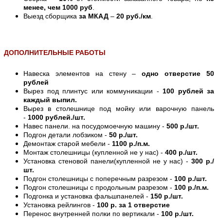
менее, чем 1000 руб
.
Выезд сборщика
за МКАД
–
20 руб./км
.
ДОПОЛНИТЕЛЬНЫЕ РАБОТЫ
Навеска элементов на стену –
одно отверстие 50
рублей
Вырез под плинтус или коммуникации -
100 рублей за
каждый выпил.
Вырез в столешнице под мойку или варочную панель
-
1000 рублей./шт.
Навес панели. на посудомоечную машину -
500 р./шт.
Подгон детали лобзиком -
50 р./шт.
Демонтаж старой мебели -
1100 р./п.м.
Монтаж столешницы (купленной не у нас) -
400 р./шт.
Установка стеновой панели(купленной не у нас) -
300 р./
шт.
Подгон столешницы с поперечным разрезом -
100 р./шт.
Подгон столешницы с продольным разрезом -
100 р./п.м.
Подгонка и установка фальшпанелей -
150 р./шт.
Установка рейлингов -
100 р. за 1 отверстие
Перенос внутренней полки по вертикали -
100 р./шт.