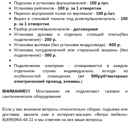
Подгонка и установка фальшпанелей -
150 р./шт.
Установка рейлингов -
100 р. за 1 отверстие
Перенос внутренней полки по вертикали -
100 р./шт.
Вырез в стеновой панели под розетку/выключатель -
150
р. за 1 отверстие
Разбор розеток/выключателя -
договорная
Установка духовки и отдельно стоящей плиты(без
подключения) -
200 р.
Установка вытяжки (без установки воздуховода) -
600 р.
Установка посудомоечной или стиральной машины (без
подключения) -
300 р.
Подключение электрики - оговаривается в каждом
отдельном случае индивидуально, исходя из
особенностей помещения. (
от 500руб+материал
электрический провод, клеммы.
)
ВНИМАНИЕ!!!
Монтажники не подключают газовое и
сантехническое оборудование.
Если у вас возникли вопросы относительно сборки, подъема или
доставки, звоните нам в интернет-магазин «Витра мебель»
8(499)964-44-11 и мы ответим на все ваши вопросы.