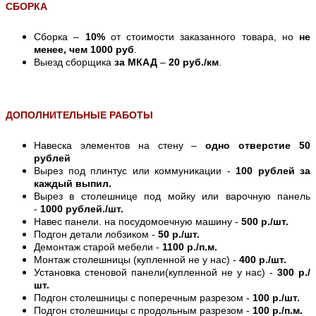
СБОРКА
Сборка –
10%
от стоимости заказанного товара, но
не
менее, чем 1000 руб
.
Выезд сборщика
за МКАД
–
20 руб./км
.
ДОПОЛНИТЕЛЬНЫЕ РАБОТЫ
Навеска элементов на стену –
одно отверстие 50
рублей
Вырез под плинтус или коммуникации -
100 рублей за
каждый выпил.
Вырез в столешнице под мойку или варочную панель
-
1000 рублей./шт.
Навес панели. на посудомоечную машину -
500 р./шт.
Подгон детали лобзиком -
50 р./шт.
Демонтаж старой мебели -
1100 р./п.м.
Монтаж столешницы (купленной не у нас) -
400 р./шт.
Установка стеновой панели(купленной не у нас) -
300 р./
шт.
Подгон столешницы с поперечным разрезом -
100 р./шт.
Подгон столешницы с продольным разрезом -
100 р./п.м.