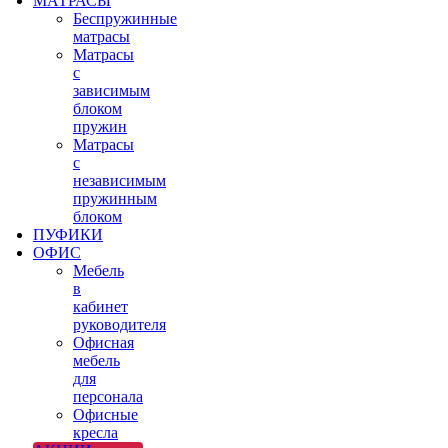
МАТРАСЫ
Беспружинные
матрасы
Матрасы
с
зависимым
блоком
пружин
Матрасы
с
независимым
пружинным
блоком
ПУФИКИ
ОФИС
Мебель
в
кабинет
руководителя
Офисная
мебель
для
персонала
Офисные
кресла