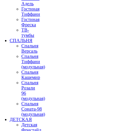
Адель
Гостиная
Тиффани
Гостиная
Фреска
ТВ-
тумбы
СПАЛЬНЯ
Спальня
Версаль
Спальня
Тиффани
(модульная)
Спальня
Кашемир
Спальня
Розали
96
(модульная)
Спальня
Соната-98
(модульная)
ДЕТСКАЯ
Детская
Фристайл