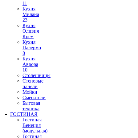
11
Кухня
Милана
23
Кухня
Оливия
Крем
Кухня
Палермо
8
Кухня
Аврора
10
Столешницы
Стеновые
панели
Мойки
Смесители
Бытовая
техника
ГОСТИНАЯ
Гостиная
Венеция
(модульная)
Гостиная