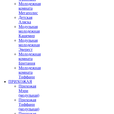
Молодежная
комната
Мегаполис
Детская
Аляска
Модульная
молодежная
Кашемир
Модульная
молодежная
Эверест
Молодежная
комната
Британия
Молодежная
комната
Тиффани
ПРИХОЖАЯ
Прихожая
Мэри
(модульная)
Прихожая
Тиффани
(модульная)
Прихожая