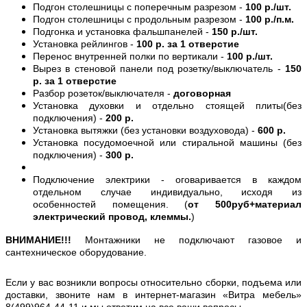
Подгон столешницы с поперечным разрезом -
100 р./шт.
Подгон столешницы с продольным разрезом -
100 р./п.м.
Подгонка и установка фальшпанелей -
150 р./шт.
Установка рейлингов -
100 р. за 1 отверстие
Перенос внутренней полки по вертикали -
100 р./шт.
Вырез в стеновой панели под розетку/выключатель -
150
р. за 1 отверстие
Разбор розеток/выключателя -
договорная
Установка духовки и отдельно стоящей плиты(без
подключения) -
200 р.
Установка вытяжки (без установки воздуховода) -
600 р.
Установка посудомоечной или стиральной машины (без
подключения) -
300 р.
Подключение электрики - оговаривается в каждом
отдельном случае индивидуально, исходя из
особенностей помещения. (
от 500руб+материал
электрический провод, клеммы.
)
ВНИМАНИЕ!!!
Монтажники не подключают газовое и
сантехническое оборудование.
Если у вас возникли вопросы относительно сборки, подъема или
доставки, звоните нам в интернет-магазин «Витра мебель»
8(499)964-44-11 и мы ответим на все ваши вопросы.