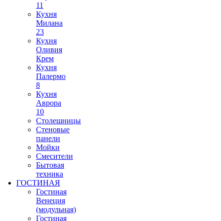
11
Кухня
Милана
23
Кухня
Оливия
Крем
Кухня
Палермо
8
Кухня
Аврора
10
Столешницы
Стеновые
панели
Мойки
Смесители
Бытовая
техника
ГОСТИНАЯ
Гостиная
Венеция
(модульная)
Гостиная