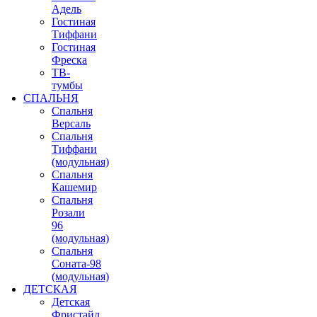
Адель
Гостиная
Тиффани
Гостиная
Фреска
ТВ-
тумбы
СПАЛЬНЯ
Спальня
Версаль
Спальня
Тиффани
(модульная)
Спальня
Кашемир
Спальня
Розали
96
(модульная)
Спальня
Соната-98
(модульная)
ДЕТСКАЯ
Детская
Фристайл