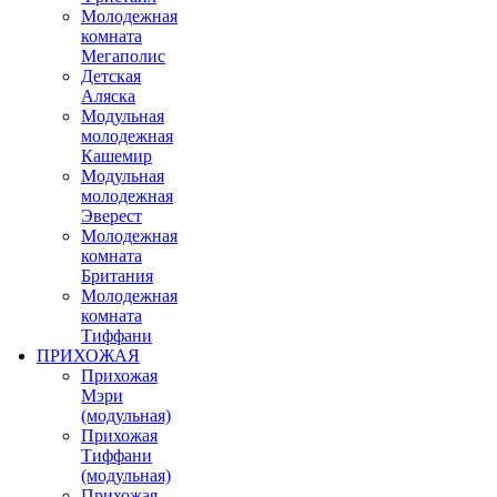
Молодежная
комната
Мегаполис
Детская
Аляска
Модульная
молодежная
Кашемир
Модульная
молодежная
Эверест
Молодежная
комната
Британия
Молодежная
комната
Тиффани
ПРИХОЖАЯ
Прихожая
Мэри
(модульная)
Прихожая
Тиффани
(модульная)
Прихожая