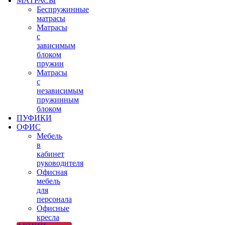
МАТРАСЫ
Беспружинные
матрасы
Матрасы
с
зависимым
блоком
пружин
Матрасы
с
независимым
пружинным
блоком
ПУФИКИ
ОФИС
Мебель
в
кабинет
руководителя
Офисная
мебель
для
персонала
Офисные
кресла