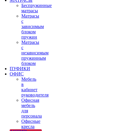
МАТРАСЫ
Беспружинные
матрасы
Матрасы
с
зависимым
блоком
пружин
Матрасы
с
независимым
пружинным
блоком
ПУФИКИ
ОФИС
Мебель
в
кабинет
руководителя
Офисная
мебель
для
персонала
Офисные
кресла