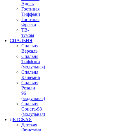
Адель
Гостиная
Тиффани
Гостиная
Фреска
ТВ-
тумбы
СПАЛЬНЯ
Спальня
Версаль
Спальня
Тиффани
(модульная)
Спальня
Кашемир
Спальня
Розали
96
(модульная)
Спальня
Соната-98
(модульная)
ДЕТСКАЯ
Детская
Фристайл