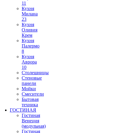
11
Кухня
Милана
23
Кухня
Оливия
Крем
Кухня
Палермо
8
Кухня
Аврора
10
Столешницы
Стеновые
панели
Мойки
Смесители
Бытовая
техника
ГОСТИНАЯ
Гостиная
Венеция
(модульная)
Гостиная