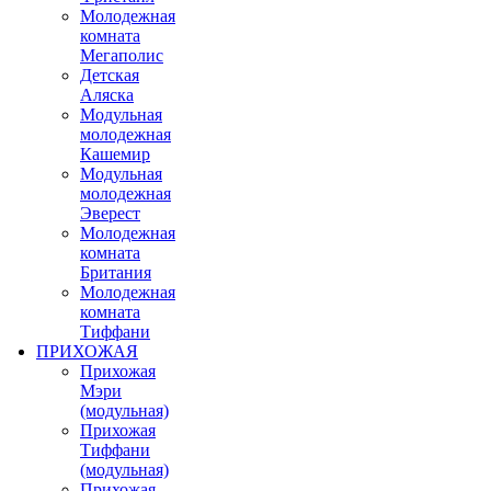
Молодежная
комната
Мегаполис
Детская
Аляска
Модульная
молодежная
Кашемир
Модульная
молодежная
Эверест
Молодежная
комната
Британия
Молодежная
комната
Тиффани
ПРИХОЖАЯ
Прихожая
Мэри
(модульная)
Прихожая
Тиффани
(модульная)
Прихожая