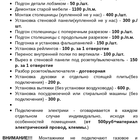
Подгон детали лобзиком -
50 р./шт.
Демонтаж старой мебели -
1100 р./п.м.
Монтаж столешницы (купленной не у нас) -
400 р./шт.
Установка стеновой панели(купленной не у нас) -
300 р./
шт.
Подгон столешницы с поперечным разрезом -
100 р./шт.
Подгон столешницы с продольным разрезом -
100 р./п.м.
Подгонка и установка фальшпанелей -
150 р./шт.
Установка рейлингов -
100 р. за 1 отверстие
Перенос внутренней полки по вертикали -
100 р./шт.
Вырез в стеновой панели под розетку/выключатель -
150
р. за 1 отверстие
Разбор розеток/выключателя -
договорная
Установка духовки и отдельно стоящей плиты(без
подключения) -
200 р.
Установка вытяжки (без установки воздуховода) -
600 р.
Установка посудомоечной или стиральной машины (без
подключения) -
300 р.
Подключение электрики - оговаривается в каждом
отдельном случае индивидуально, исходя из
особенностей помещения. (
от 500руб+материал
электрический провод, клеммы.
)
ВНИМАНИЕ!!!
Монтажники не подключают газовое и