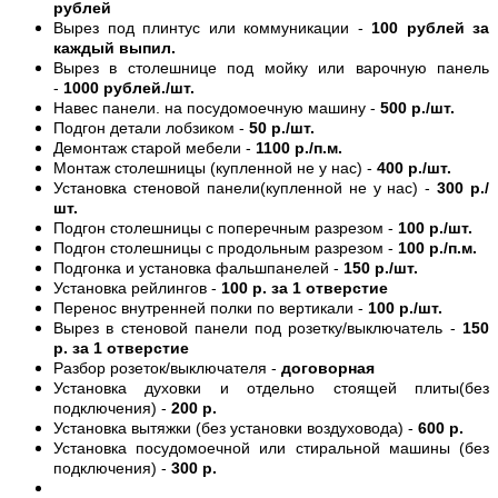
рублей
Вырез под плинтус или коммуникации -
100 рублей за
каждый выпил.
Вырез в столешнице под мойку или варочную панель
-
1000 рублей./шт.
Навес панели. на посудомоечную машину -
500 р./шт.
Подгон детали лобзиком -
50 р./шт.
Демонтаж старой мебели -
1100 р./п.м.
Монтаж столешницы (купленной не у нас) -
400 р./шт.
Установка стеновой панели(купленной не у нас) -
300 р./
шт.
Подгон столешницы с поперечным разрезом -
100 р./шт.
Подгон столешницы с продольным разрезом -
100 р./п.м.
Подгонка и установка фальшпанелей -
150 р./шт.
Установка рейлингов -
100 р. за 1 отверстие
Перенос внутренней полки по вертикали -
100 р./шт.
Вырез в стеновой панели под розетку/выключатель -
150
р. за 1 отверстие
Разбор розеток/выключателя -
договорная
Установка духовки и отдельно стоящей плиты(без
подключения) -
200 р.
Установка вытяжки (без установки воздуховода) -
600 р.
Установка посудомоечной или стиральной машины (без
подключения) -
300 р.