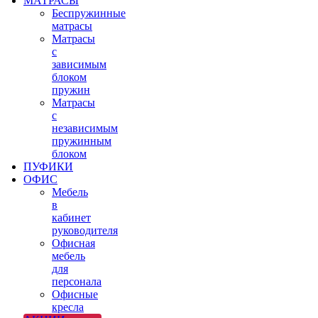
МАТРАСЫ
Беспружинные
матрасы
Матрасы
с
зависимым
блоком
пружин
Матрасы
с
независимым
пружинным
блоком
ПУФИКИ
ОФИС
Мебель
в
кабинет
руководителя
Офисная
мебель
для
персонала
Офисные
кресла