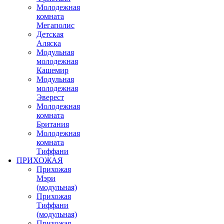
Молодежная
комната
Мегаполис
Детская
Аляска
Модульная
молодежная
Кашемир
Модульная
молодежная
Эверест
Молодежная
комната
Британия
Молодежная
комната
Тиффани
ПРИХОЖАЯ
Прихожая
Мэри
(модульная)
Прихожая
Тиффани
(модульная)
Прихожая