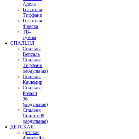
Адель
Гостиная
Тиффани
Гостиная
Фреска
ТВ-
тумбы
СПАЛЬНЯ
Спальня
Версаль
Спальня
Тиффани
(модульная)
Спальня
Кашемир
Спальня
Розали
96
(модульная)
Спальня
Соната-98
(модульная)
ДЕТСКАЯ
Детская
Фристайл