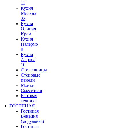
11
Кухня
Милана
23
Кухня
Оливия
Крем
Кухня
Палермо
8
Кухня
Аврора
10
Столешницы
Стеновые
панели
Мойки
Смесители
Бытовая
техника
ГОСТИНАЯ
Гостиная
Венеция
(модульная)
Гостиная