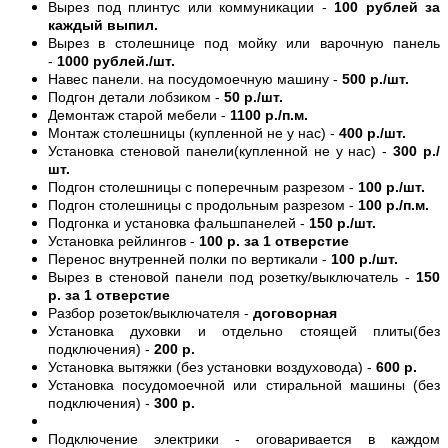
Вырез под плинтус или коммуникации -
100 рублей за
каждый выпил.
Вырез в столешнице под мойку или варочную панель
-
1000 рублей./шт.
Навес панели. на посудомоечную машину -
500 р./шт.
Подгон детали лобзиком -
50 р./шт.
Демонтаж старой мебели -
1100 р./п.м.
Монтаж столешницы (купленной не у нас) -
400 р./шт.
Установка стеновой панели(купленной не у нас) -
300 р./
шт.
Подгон столешницы с поперечным разрезом -
100 р./шт.
Подгон столешницы с продольным разрезом -
100 р./п.м.
Подгонка и установка фальшпанелей -
150 р./шт.
Установка рейлингов -
100 р. за 1 отверстие
Перенос внутренней полки по вертикали -
100 р./шт.
Вырез в стеновой панели под розетку/выключатель -
150
р. за 1 отверстие
Разбор розеток/выключателя -
договорная
Установка духовки и отдельно стоящей плиты(без
подключения) -
200 р.
Установка вытяжки (без установки воздуховода) -
600 р.
Установка посудомоечной или стиральной машины (без
подключения) -
300 р.
Подключение электрики - оговаривается в каждом