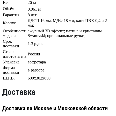
Вес
26 кг
3
Объём
0.061 м
Гарантия
8 лет
ЛДСП 16 мм, МДФ 18 мм, кант ПВХ 0,4 и 2
Корпус
мм;
Особенности
ажурный 3D эффект; патина и кристаллы
модели
Swarovski; оригинальные ручки;
Срок
1-3 р.дн.
поставки
Страна
Россия
изготовитель
Упаковка
гофротара
Форма
в разборе
поставки
Ш.Г.В.
600х302х850
Доставка
Доставка по Москве и Московской области