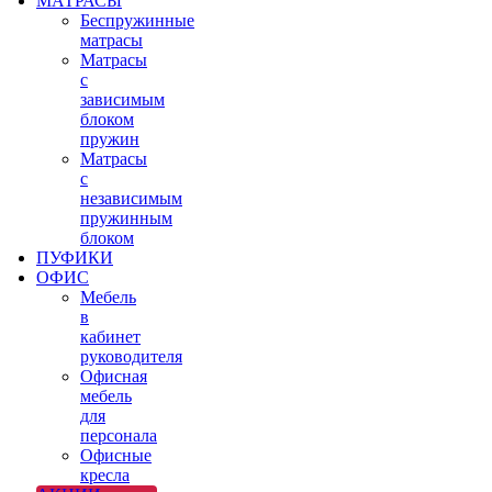
МАТРАСЫ
Беспружинные
матрасы
Матрасы
с
зависимым
блоком
пружин
Матрасы
с
независимым
пружинным
блоком
ПУФИКИ
ОФИС
Мебель
в
кабинет
руководителя
Офисная
мебель
для
персонала
Офисные
кресла