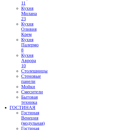
11
Кухня
Милана
23
Кухня
Оливия
Крем
Кухня
Палермо
8
Кухня
Аврора
10
Столешницы
Стеновые
панели
Мойки
Смесители
Бытовая
техника
ГОСТИНАЯ
Гостиная
Венеция
(модульная)
Гостиная