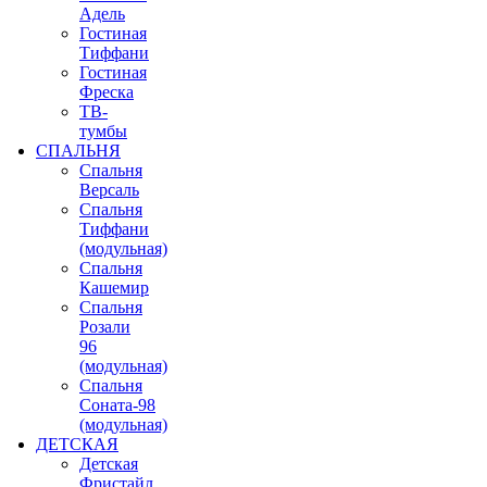
Адель
Гостиная
Тиффани
Гостиная
Фреска
ТВ-
тумбы
СПАЛЬНЯ
Спальня
Версаль
Спальня
Тиффани
(модульная)
Спальня
Кашемир
Спальня
Розали
96
(модульная)
Спальня
Соната-98
(модульная)
ДЕТСКАЯ
Детская
Фристайл