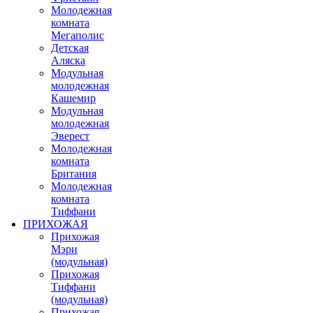
Молодежная
комната
Мегаполис
Детская
Аляска
Модульная
молодежная
Кашемир
Модульная
молодежная
Эверест
Молодежная
комната
Британия
Молодежная
комната
Тиффани
ПРИХОЖАЯ
Прихожая
Мэри
(модульная)
Прихожая
Тиффани
(модульная)
Прихожая