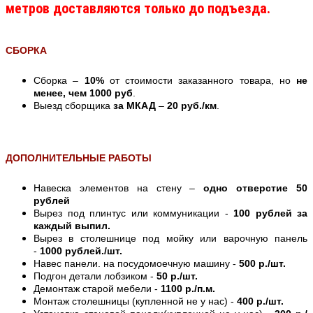
метров доставляются только до подъезда.
СБОРКА
Сборка –
10%
от стоимости заказанного товара, но
не
менее, чем 1000 руб
.
Выезд сборщика
за МКАД
–
20 руб./км
.
ДОПОЛНИТЕЛЬНЫЕ РАБОТЫ
Навеска элементов на стену –
одно отверстие 50
рублей
Вырез под плинтус или коммуникации -
100 рублей за
каждый выпил.
Вырез в столешнице под мойку или варочную панель
-
1000 рублей./шт.
Навес панели. на посудомоечную машину -
500 р./шт.
Подгон детали лобзиком -
50 р./шт.
Демонтаж старой мебели -
1100 р./п.м.
Монтаж столешницы (купленной не у нас) -
400 р./шт.