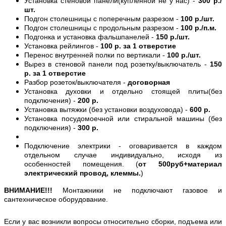
Установка стеновой панели(купленной не у нас) -
300 р./
шт.
Подгон столешницы с поперечным разрезом -
100 р./шт.
Подгон столешницы с продольным разрезом -
100 р./п.м.
Подгонка и установка фальшпанелей -
150 р./шт.
Установка рейлингов -
100 р. за 1 отверстие
Перенос внутренней полки по вертикали -
100 р./шт.
Вырез в стеновой панели под розетку/выключатель -
150
р. за 1 отверстие
Разбор розеток/выключателя -
договорная
Установка духовки и отдельно стоящей плиты(без
подключения) -
200 р.
Установка вытяжки (без установки воздуховода) -
600 р.
Установка посудомоечной или стиральной машины (без
подключения) -
300 р.
Подключение электрики - оговаривается в каждом
отдельном случае индивидуально, исходя из
особенностей помещения. (
от 500руб+материал
электрический провод, клеммы.
)
ВНИМАНИЕ!!!
Монтажники не подключают газовое и
сантехническое оборудование.
Если у вас возникли вопросы относительно сборки, подъема или