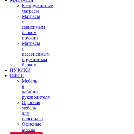
МАТРАСЫ
Беспружинные
матрасы
Матрасы
с
зависимым
блоком
пружин
Матрасы
с
независимым
пружинным
блоком
ПУФИКИ
ОФИС
Мебель
в
кабинет
руководителя
Офисная
мебель
для
персонала
Офисные
кресла