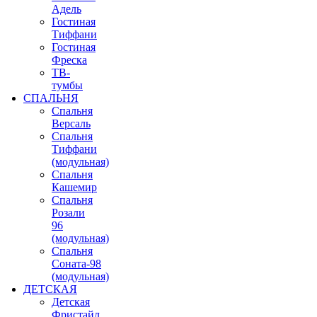
Адель
Гостиная
Тиффани
Гостиная
Фреска
ТВ-
тумбы
СПАЛЬНЯ
Спальня
Версаль
Спальня
Тиффани
(модульная)
Спальня
Кашемир
Спальня
Розали
96
(модульная)
Спальня
Соната-98
(модульная)
ДЕТСКАЯ
Детская
Фристайл