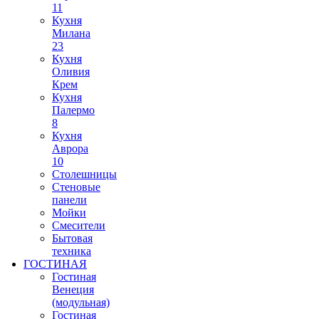
11
Кухня
Милана
23
Кухня
Оливия
Крем
Кухня
Палермо
8
Кухня
Аврора
10
Столешницы
Стеновые
панели
Мойки
Смесители
Бытовая
техника
ГОСТИНАЯ
Гостиная
Венеция
(модульная)
Гостиная