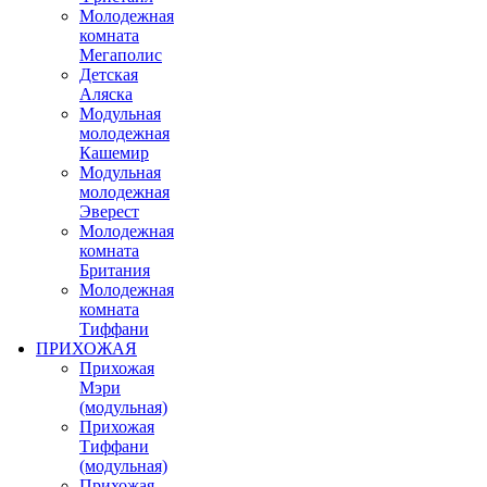
Молодежная
комната
Мегаполис
Детская
Аляска
Модульная
молодежная
Кашемир
Модульная
молодежная
Эверест
Молодежная
комната
Британия
Молодежная
комната
Тиффани
ПРИХОЖАЯ
Прихожая
Мэри
(модульная)
Прихожая
Тиффани
(модульная)
Прихожая