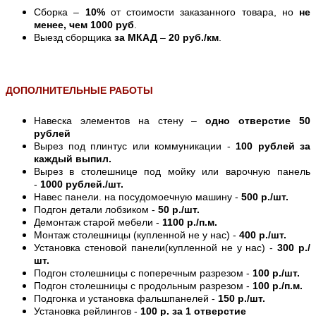
Сборка –
10%
от стоимости заказанного товара, но
не
менее, чем 1000 руб
.
Выезд сборщика
за МКАД
–
20 руб./км
.
ДОПОЛНИТЕЛЬНЫЕ РАБОТЫ
Навеска элементов на стену –
одно отверстие 50
рублей
Вырез под плинтус или коммуникации -
100 рублей за
каждый выпил.
Вырез в столешнице под мойку или варочную панель
-
1000 рублей./шт.
Навес панели. на посудомоечную машину -
500 р./шт.
Подгон детали лобзиком -
50 р./шт.
Демонтаж старой мебели -
1100 р./п.м.
Монтаж столешницы (купленной не у нас) -
400 р./шт.
Установка стеновой панели(купленной не у нас) -
300 р./
шт.
Подгон столешницы с поперечным разрезом -
100 р./шт.
Подгон столешницы с продольным разрезом -
100 р./п.м.
Подгонка и установка фальшпанелей -
150 р./шт.
Установка рейлингов -
100 р. за 1 отверстие